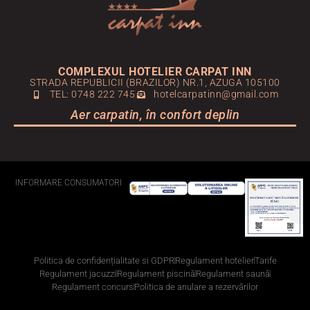
COMPLEXUL HOTELIER CARPAT INN
STRADA REPUBLICII (BRAZILOR) NR.1, AZUGA 105100
TEL: 0748 222 745
hotelcarpatinn@gmail.com
Aer carpatin, în confort deplin
INFORMARE CONSUMATORI
Politica de confidențialitate si GDPR
Regulament hotelier
Tarife
Regulament jacuzzi
Regulament piscină
Regulament saună
Regulament concurs
Politica de anulare a rezervărilor