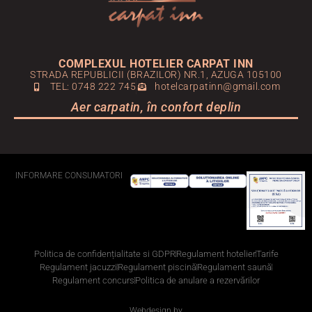
COMPLEXUL HOTELIER CARPAT INN
STRADA REPUBLICII (BRAZILOR) NR.1, AZUGA 105100
TEL: 0748 222 745
hotelcarpatinn@gmail.com
Aer carpatin, în confort deplin
INFORMARE CONSUMATORI
Politica de confidențialitate si GDPR
Regulament hotelier
Tarife
Regulament jacuzzi
Regulament piscină
Regulament saună
Regulament concurs
Politica de anulare a rezervărilor
Webdesign by