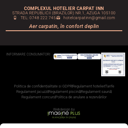
COMPLEXUL HOTELIER CARPAT INN
STRADA REPUBLICII (BRAZILOR) NR.1, AZUGA 105100
TEL: 0748 222 745
hotelcarpatinn@gmail.com
Aer carpatin, în confort deplin
INFORMARE CONSUMATORI
Politica de confidențialitate si GDPR
Regulament hotelier
Tarife
Regulament jacuzzi
Regulament piscină
Regulament saună
Regulament concurs
Politica de anulare a rezervărilor
Webdesign by