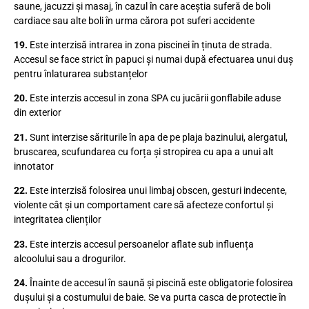
saune, jacuzzi și masaj, în cazul în care aceștia suferă de boli
cardiace sau alte boli în urma cărora pot suferi accidente
19.
Este interzisă intrarea in zona piscinei în ținuta de strada.
Accesul se face strict în papuci și numai după efectuarea unui duș
pentru înlaturarea substanțelor
20.
Este interzis accesul in zona SPA cu jucării gonflabile aduse
din exterior
21.
Sunt interzise săriturile în apa de pe plaja bazinului, alergatul,
bruscarea, scufundarea cu forța și stropirea cu apa a unui alt
innotator
22.
Este interzisă folosirea unui limbaj obscen, gesturi indecente,
violente cât și un comportament care să afecteze confortul și
integritatea clienților
23.
Este interzis accesul persoanelor aflate sub influența
alcoolului sau a drogurilor.
24.
Înainte de accesul în saună și piscină este obligatorie folosirea
dușului și a costumului de baie. Se va purta casca de protectie în