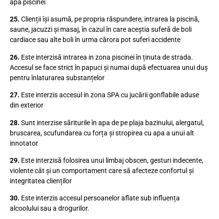
apa piscinei
25.
Clienții își asumă, pe propria răspundere, intrarea la piscină,
saune, jacuzzi și masaj, în cazul în care aceștia suferă de boli
cardiace sau alte boli în urma cărora pot suferi accidente
26.
Este interzisă intrarea in zona piscinei în ținuta de strada.
Accesul se face strict în papuci și numai după efectuarea unui duș
pentru înlaturarea substanțelor
27.
Este interzis accesul in zona SPA cu jucării gonflabile aduse
din exterior
28.
Sunt interzise săriturile în apa de pe plaja bazinului, alergatul,
bruscarea, scufundarea cu forța și stropirea cu apa a unui alt
innotator
29.
Este interzisă folosirea unui limbaj obscen, gesturi indecente,
violente cât și un comportament care să afecteze confortul și
integritatea clienților
30.
Este interzis accesul persoanelor aflate sub influența
alcoolului sau a drogurilor.