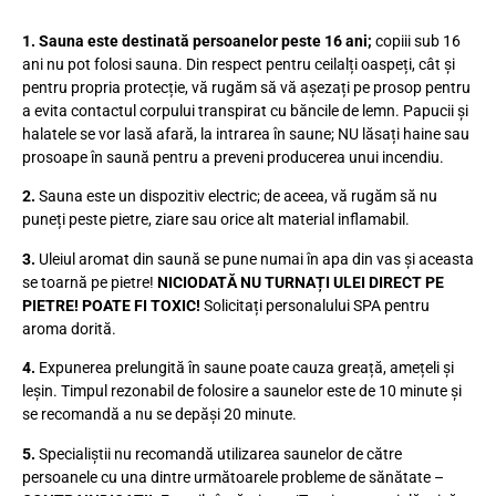
1. Sauna este destinată persoanelor peste 16 ani;
copiii sub 16
ani nu pot folosi sauna. Din respect pentru ceilalți oaspeți, cât și
pentru propria protecție, vă rugăm să vă așezați pe prosop pentru
a evita contactul corpului transpirat cu băncile de lemn. Papucii și
halatele se vor lasă afară, la intrarea în saune; NU lăsați haine sau
prosoape în saună pentru a preveni producerea unui incendiu.
2.
Sauna este un dispozitiv electric; de aceea, vă rugăm să nu
puneți peste pietre, ziare sau orice alt material inflamabil.
3.
Uleiul aromat din saună se pune numai în apa din vas și aceasta
se toarnă pe pietre!
NICIODATĂ NU TURNAȚI ULEI DIRECT PE
PIETRE! POATE FI TOXIC!
Solicitați personalului SPA pentru
aroma dorită.
4.
Expunerea prelungită în saune poate cauza greață, amețeli și
leșin. Timpul rezonabil de folosire a saunelor este de 10 minute și
se recomandă a nu se depăși 20 minute.
5.
Specialiștii nu recomandă utilizarea saunelor de către
persoanele cu una dintre următoarele probleme de sănătate –