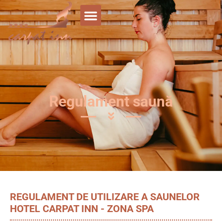
Regulament saună
REGULAMENT DE UTILIZARE A SAUNELOR
HOTEL CARPAT INN - ZONA SPA