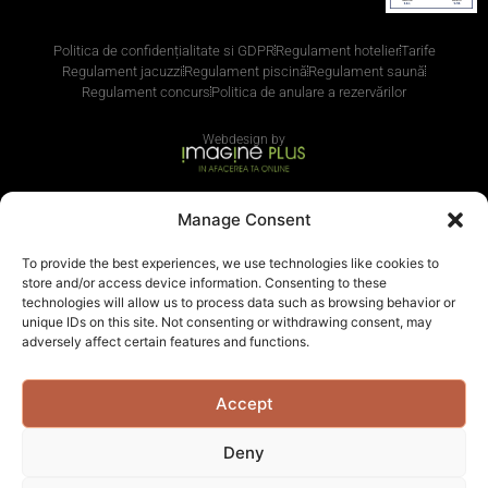
Politica de confidențialitate si GDPR
Regulament hotelier
Tarife
Regulament jacuzzi
Regulament piscină
Regulament saună
Regulament concurs
Politica de anulare a rezervărilor
Webdesign by
Manage Consent
Cum pot plăti?
Apasă pentru informații
To provide the best experiences, we use technologies like cookies to
store and/or access device information. Consenting to these
technologies will allow us to process data such as browsing behavior or
Acceptăm și plata cu carduri de vacanță
unique IDs on this site. Not consenting or withdrawing consent, may
adversely affect certain features and functions.
Accept
Deny