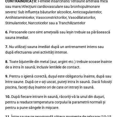
CONTRAINDICAȚII:
Femeile însărcinate/Tensiune arterială mică
sau mare/Afecțiuni cardiovasculare sau bronhopulmonare
severe/ Sub influența băuturilor alcoolice, Anticoagulantelor,
Antihistaminicelor, Vasoconstrictorilor, Vasodilatatorilor,
Stimulantelor, Narcoticelor sau a Tranchilizantelor
6.
Persoanele care simt amețeală sau leșin trebuie sa părăsească
sauna imediat.
7.
Nu utilizați sauna imediat după un antrenament intens sau
după efectuarea unei activități intense.
8.
Toate bijuteriile din metal (aur, argint etc.) trebuie scoase înainte
de a intra în saună; inclusiv lentilele de contact.
9.
Pentru o igienă corectă, dușul este obligatoriu înainte, după sau
între saune. După ce v-ați uscat, puteți intra în saună. Dacă folosiți
piscina, faceți duș înainte ori de cate ori intrați în saună.
10.
După fiecare intrare în saună, răcoriți-vă la unul din dușuri,
pentru a readuce temperatura corpului la parametrii normali și
pentru a pune sângele în mișcare.
11.
Între saune se recomandă câteva momente de relaxare (10-15