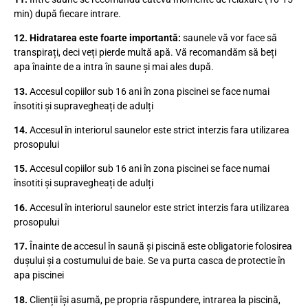
min) după fiecare intrare.
12.
Hidratarea este foarte importantă:
saunele vă vor face să
transpirați, deci veți pierde multă apă. Vă recomandăm să beți
apa înainte de a intra în saune și mai ales după.
13.
Accesul copiilor sub 16 ani în zona piscinei se face numai
însotiti și supravegheați de adulți
14.
Accesul în interiorul saunelor este strict interzis fara utilizarea
prosopului
15.
Accesul copiilor sub 16 ani în zona piscinei se face numai
însotiti și supravegheați de adulți
16.
Accesul în interiorul saunelor este strict interzis fara utilizarea
prosopului
17.
Înainte de accesul în saună și piscină este obligatorie folosirea
dușului și a costumului de baie. Se va purta casca de protectie în
apa piscinei
18.
Clienții își asumă, pe propria răspundere, intrarea la piscină,