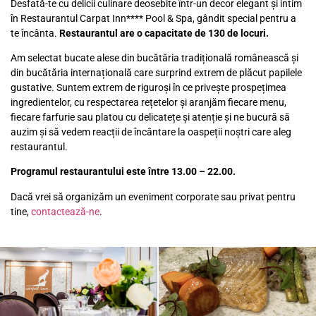
Desfată-te cu delicii culinare deosebite într-un decor elegant și intim
în Restaurantul Carpat Inn**** Pool & Spa, gândit special pentru a
te încânta.
Restaurantul are o capacitate de 130 de locuri.
Am selectat bucate alese din bucătăria tradițională românească și
din bucătăria internațională care surprind extrem de plăcut papilele
gustative. Suntem extrem de riguroși în ce privește prospețimea
ingredientelor, cu respectarea rețetelor și aranjăm fiecare menu,
fiecare farfurie sau platou cu delicatețe și atenție și ne bucură să
auzim și să vedem reacții de încântare la oaspeții noștri care aleg
restaurantul.
Programul restaurantului este între 13.00 – 22.00.
Dacă vrei să organizăm un eveniment corporate sau privat pentru
tine,
contactează-ne
.