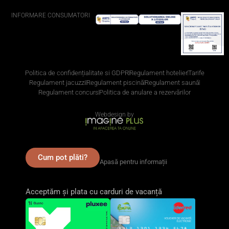
INFORMARE CONSUMATORI
Politica de confidențialitate si GDPR
Regulament hotelier
Tarife
Regulament jacuzzi
Regulament piscină
Regulament saună
Regulament concurs
Politica de anulare a rezervărilor
Webdesign by
Cum pot plăti?
Apasă pentru informații
Acceptăm și plata cu carduri de vacanță