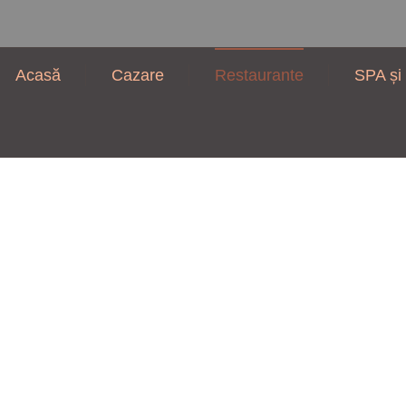
Acasă
Cazare
Restaurante
SPA și 