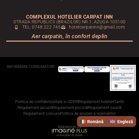
COMPLEXUL HOTELIER CARPAT INN
STRADA REPUBLICII (BRAZILOR) NR.1, AZUGA 105100
TEL: 0748 222 745
hotelcarpatinn@gmail.com
Aer carpatin, în confort deplin
INFORMARE CONSUMATORI
Politica de confidențialitate si GDPR
Regulament hotelier
Tarife
Regulament jacuzzi
Regulament piscină
Regulament saună
Regulament concurs
Politica de anulare a rezervărilor
Română
Engleză
Webdesign by