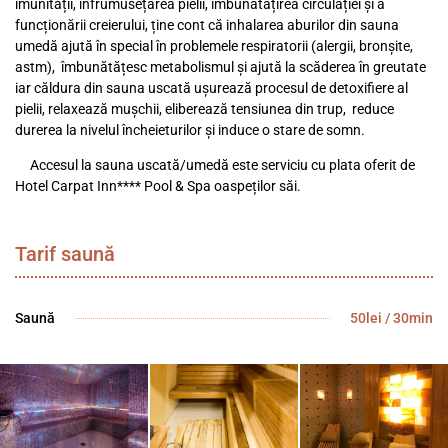
imunității, înfrumusețarea pielii, îmbunătățirea circulației și a
funcționării creierului, ține cont că inhalarea aburilor din sauna
umedă ajută în special în problemele respiratorii (alergii, bronșite,
astm), îmbunătățesc metabolismul și ajută la scăderea în greutate
iar căldura din sauna uscată ușurează procesul de detoxifiere al
pielii, relaxează mușchii, eliberează tensiunea din trup, reduce
durerea la nivelul încheieturilor și induce o stare de somn.
Accesul la sauna uscată/umedă este serviciu cu plata oferit de
Hotel Carpat Inn**** Pool & Spa oaspeților săi.
Tarif saună
Saună
50lei / 30min