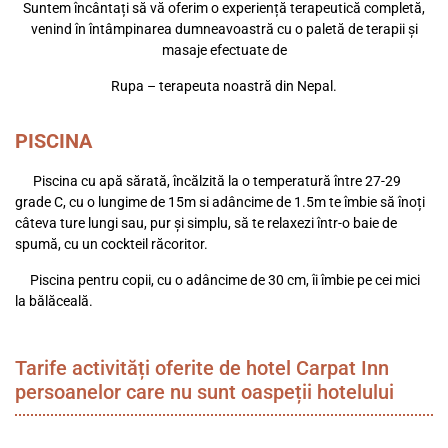
Suntem încântați să vă oferim o experiență terapeutică completă,
venind în întâmpinarea dumneavoastră cu o paletă de terapii și
masaje efectuate de
Rupa – terapeuta noastră din Nepal.
PISCINA
Piscina cu apă sărată, încălzită la o temperatură între 27-29
grade C, cu o lungime de 15m si adâncime de 1.5m te îmbie să înoți
câteva ture lungi sau, pur și simplu, să te relaxezi într-o baie de
spumă, cu un cockteil răcoritor.
Piscina pentru copii, cu o adâncime de 30 cm, îi îmbie pe cei mici
la bălăceală.
Tarife activități oferite de hotel Carpat Inn
persoanelor care nu sunt oaspeții hotelului