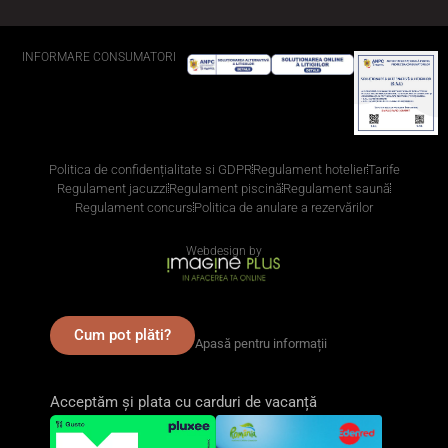
INFORMARE CONSUMATORI
Politica de confidențialitate si GDPR
Regulament hotelier
Tarife
Regulament jacuzzi
Regulament piscină
Regulament saună
Regulament concurs
Politica de anulare a rezervărilor
Webdesign by
Cum pot plăti?
Apasă pentru informații
Acceptăm și plata cu carduri de vacanță