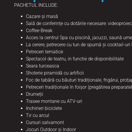
PACHETUL INCLUDE:
Cazare și masă
Sală de conferințe cu dotările necesare: videoproiect
Coffee-Break
Acces la centrul Spa cu piscină, jacuzzi, saună um
La cerere, petrecere cu tun de spumă și cocktail-uri 
Petreceri tematice
Spectacol de teatru, in functie de disponibilitate
Seara turceasca
Shoterie piramidă cu artificii
Foc de tabără cu băuturi tradiționale, frigărui, proța
Petreceri tradiționale în foișor (pregătirea preparate
Drumeții
Trasee montane cu ATV-uri
Inchirieri biciclete
Tir cu arcul
Cursuri salvamont
Jocuri Outdoor și Indoor