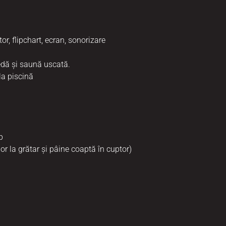
or, flipchart, ecran, sonorizare
edă și saună uscată.
la piscină
p
lor la grătar și pâine coaptă în cuptor)