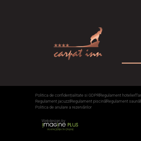
Politica de confidențialitate si GDPR
Regulament hotelier
Tar
Regulament jacuzzi
Regulament piscină
Regulament saună
Politica de anulare a rezervărilor
Webdesign by