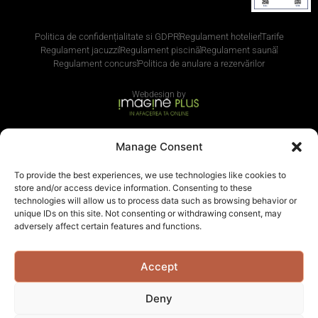
Politica de confidențialitate si GDPR
Regulament hotelier
Tarife
Regulament jacuzzi
Regulament piscină
Regulament saună
Regulament concurs
Politica de anulare a rezervărilor
Webdesign by
Manage Consent
Cum pot plăti?
Apasă pentru informații
To provide the best experiences, we use technologies like cookies to
store and/or access device information. Consenting to these
technologies will allow us to process data such as browsing behavior or
Acceptăm și plata cu carduri de vacanță
unique IDs on this site. Not consenting or withdrawing consent, may
adversely affect certain features and functions.
Accept
Deny