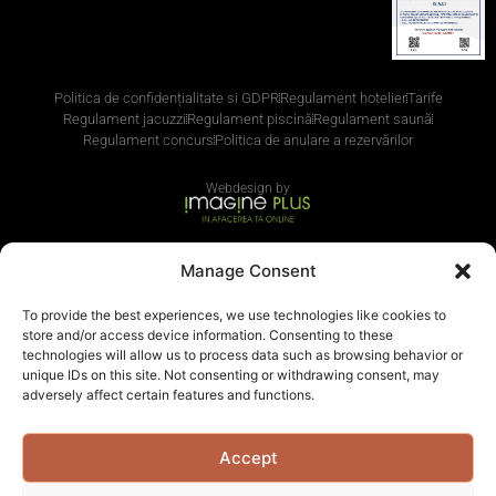
Politica de confidențialitate si GDPR
Regulament hotelier
Tarife
Regulament jacuzzi
Regulament piscină
Regulament saună
Regulament concurs
Politica de anulare a rezervărilor
Webdesign by
Manage Consent
Cum pot plăti?
Apasă pentru informații
To provide the best experiences, we use technologies like cookies to
store and/or access device information. Consenting to these
Acceptăm și plata cu carduri de vacanță
technologies will allow us to process data such as browsing behavior or
unique IDs on this site. Not consenting or withdrawing consent, may
adversely affect certain features and functions.
Accept