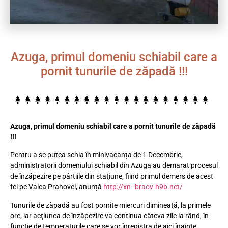
Azuga, primul domeniu schiabil care a
pornit tunurile de zăpadă !!!
Azuga, primul domeniu schiabil care a pornit tunurile de zăpadă
!!!
Pentru a se putea schia în minivacanța de 1 Decembrie,
administratorii domeniului schiabil din Azuga au demarat procesul
de înzăpezire pe pârtiile din staţiune, fiind primul demers de acest
fel pe Valea Prahovei, anunță
http://xn--braov-h9b.net/
Tunurile de zăpadă au fost pornite miercuri dimineaţă, la primele
ore, iar acţiunea de înzăpezire va continua câteva zile la rând, în
funcţie de temperaturile care se vor înregistra de aici înainte.