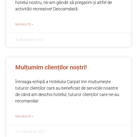
hotelul nostru, ne-am gândit să pregatim și altfel de
activități recreative! Deocamdată
MAI MULTE »
4 decembrie 2021
Mulțumim clienților noștri!
Întreaga echipă a Hotelului Carpat Inn mulțumește
tuturor clienților care au beneficiat de serviciile noastre
de când am deschis hotelul, tuturor clienților care ne-au
recomandat
MAI MULTE »
25 noiembrie 2021